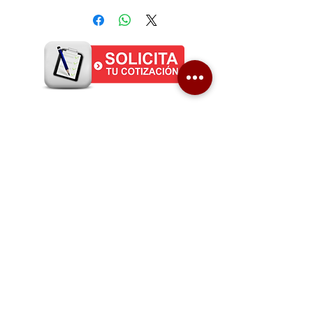
UNO-A ASEO INTEGRADO S. A.
Es una empresa privada, dedicada a la prestación de
servicios de aseo y limpieza, fundada en el año
1988.
MEDELLIN
RIONEGRO
CRA. 42 Nº 46 - 34
CRA 47 N° 64A-163 LOCAL 5
Lunes a Viernes:
Lunes a Viernes: