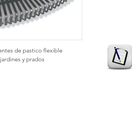
ntes de pastico flexible 
 jardines y prados
S. A.
MEDELLIN
a a la
CRA. 42 Nº 46 - 34
pieza,
Lunes a Viernes:
8:00am-12:00pm
y 1:00pm-4:30pm
Sábados:
8am-11:30am