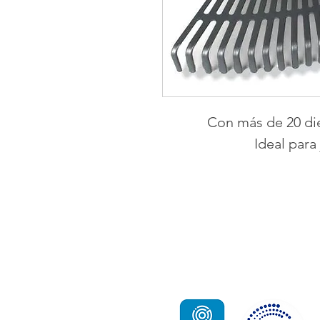
Con más de 20 die
Ideal para
UNO-A ASEO INTEGRADO 
Es una empresa privada, dedicad
prestación de servicios de aseo y lim
fundada en el año 1988.