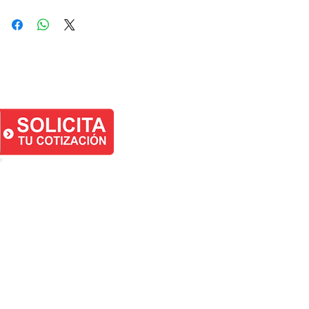
RIONEGRO
CRA 47 N° 64A-163 LOCAL 5
Lunes a Viernes:
8:00am-12:00pm
y 1:00pm-4:50pm
Sábados:
8am-11:30am