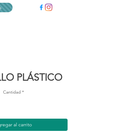
(604) 4483322
s
 nosotros
Contáctenos
Cotizar Ahora
LLO PLÁSTICO
Cantidad
*
regar al carrito