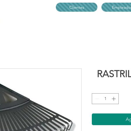
Clientes
Empleado
Inicio
Nuestra Empresa
Servicios
Trabaje con
RASTRI
Ag